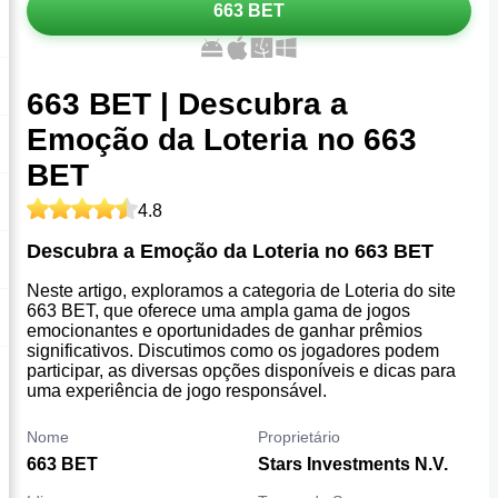
663 BET
663 BET | Descubra a
Emoção da Loteria no 663
BET
4.8
Descubra a Emoção da Loteria no 663 BET
Neste artigo, exploramos a categoria de Loteria do site
663 BET, que oferece uma ampla gama de jogos
emocionantes e oportunidades de ganhar prêmios
significativos. Discutimos como os jogadores podem
participar, as diversas opções disponíveis e dicas para
uma experiência de jogo responsável.
Nome
Proprietário
663 BET
Stars Investments N.V.