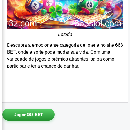
Loteria
Descubra a emocionante categoria de loteria no site 663
BET, onde a sorte pode mudar sua vida. Com uma
variedade de jogos e prêmios atraentes, saiba como
participar e ter a chance de ganhar.
Jogar 663 BET